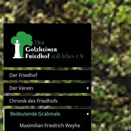
Direkt zum Inhalt
Hauptnavigation
Der Friedhof
Der Verein
▾
Chronik des Friedhofs
Bedeutende Grabmale
▾
Maximilian Friedrich Weyhe