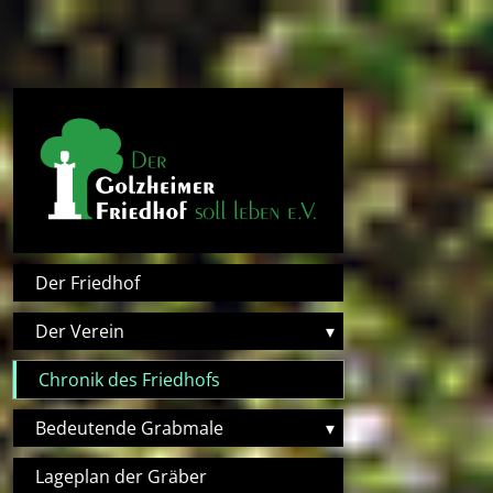
Direkt zum Inhalt
Hauptnavigation
Der Friedhof
Der Verein
▾
Chronik des Friedhofs
Bedeutende Grabmale
▾
Lageplan der Gräber