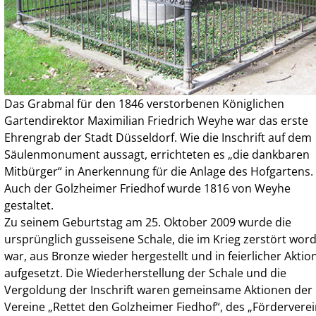
Das Grabmal für den 1846 verstorbenen Königlichen
Gartendirektor Maximilian Friedrich Weyhe war das erste
Ehrengrab der Stadt Düsseldorf. Wie die Inschrift auf dem
Säulenmonument aussagt, errichteten es „die dankbaren
Mitbürger“ in Anerkennung für die Anlage des Hofgartens.
Auch der Golzheimer Friedhof wurde 1816 von Weyhe
gestaltet.
Zu seinem Geburtstag am 25. Oktober 2009 wurde die
ursprünglich gusseisene Schale, die im Krieg zerstört wor
war, aus Bronze wieder hergestellt und in feierlicher Aktio
aufgesetzt. Die Wiederherstellung der Schale und die
Vergoldung der Inschrift waren gemeinsame Aktionen der
Vereine „Rettet den Golzheimer Fiedhof“, des „Fördervere