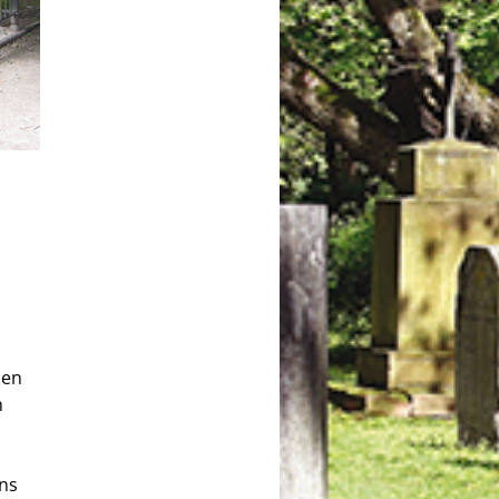
den
n
ins