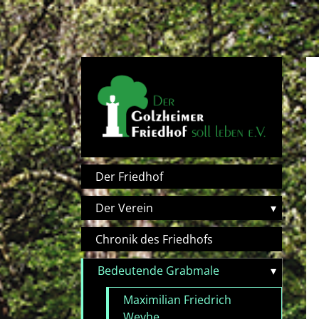
Direkt zum Inhalt
Hauptnavigation
Der Friedhof
Der Verein
▾
Chronik des Friedhofs
Bedeutende Grabmale
▾
Maximilian Friedrich
Weyhe