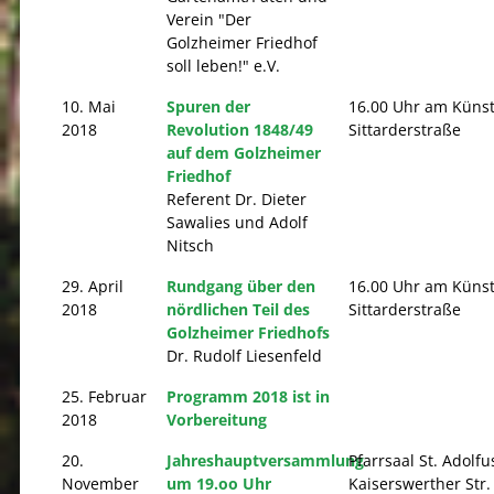
Verein "Der
Golzheimer Friedhof
soll leben!" e.V.
10. Mai
Spuren der
16.00 Uhr am Küns
2018
Revolution 1848/49
Sittarderstraße
auf dem Golzheimer
Friedhof
Referent Dr. Dieter
Sawalies und Adolf
Nitsch
29. April
Rundgang über den
16.00 Uhr am Küns
2018
nördlichen Teil des
Sittarderstraße
Golzheimer Friedhofs
Dr. Rudolf Liesenfeld
25. Februar
Programm 2018 ist in
2018
Vorbereitung
20.
Jahreshauptversammlung
Pfarrsaal St. Adolfu
November
um 19.oo Uhr
Kaiserswerther Str. 