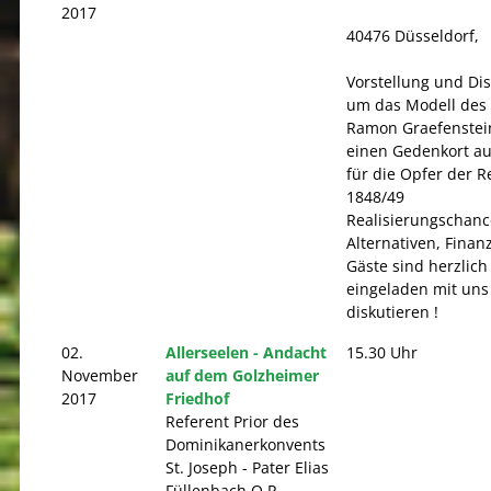
2017
40476 Düsseldorf,
Vorstellung und Di
um das Modell des 
Ramon Graefenstei
einen Gedenkort au
für die Opfer der R
1848/49
Realisierungschance
Alternativen, Finan
Gäste sind herzlich
eingeladen mit uns
diskutieren !
02.
Allerseelen - Andacht
15.30 Uhr
November
auf dem Golzheimer
2017
Friedhof
Referent Prior des
Dominikanerkonvents
St. Joseph - Pater Elias
Füllenbach O.P.