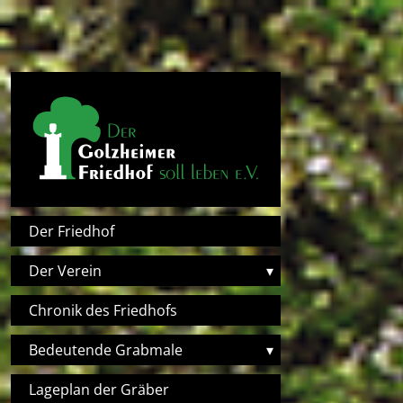
Direkt zum Inhalt
Hauptnavigation
Der Friedhof
Der Verein
▾
Chronik des Friedhofs
Bedeutende Grabmale
▾
Lageplan der Gräber