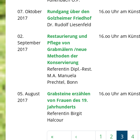
07. Oktober
Rundgang über den
16.oo Uhr am Küns
2017
Golzheimer Friedhof
Dr. Rudolf Liesenfeld
02.
Restaurierung und
16.oo Uhr am Küns
September
Pflege von
2017
Grabmälern /neue
Methoden der
Konservierung
Referentin Dipl.-Rest.
M.A. Manuela
Prechtel, Bonn
05. August
Grabsteine erzählen
16.oo Uhr am Küns
2017
von Frauen des 19.
Jahrhunderts
Referentin Birgit
Halcour
Seitennummerierung
«
‹
1
2
3
4