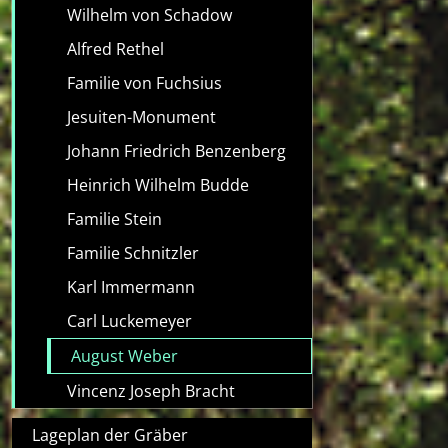
Wilhelm von Schadow
Alfred Rethel
Familie von Fuchsius
Jesuiten-Monument
Johann Friedrich Benzenberg
Heinrich Wilhelm Budde
Familie Stein
Familie Schnitzler
Karl Immermann
Carl Luckemeyer
August Weber
Vincenz Joseph Bracht
Lageplan der Gräber