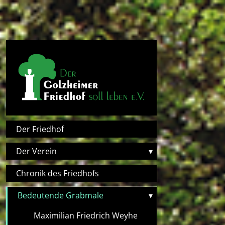
Direkt zum Inhalt
Hauptnavigation
Der Friedhof
Der Verein
▾
Chronik des Friedhofs
Bedeutende Grabmale
▾
Maximilian Friedrich Weyhe