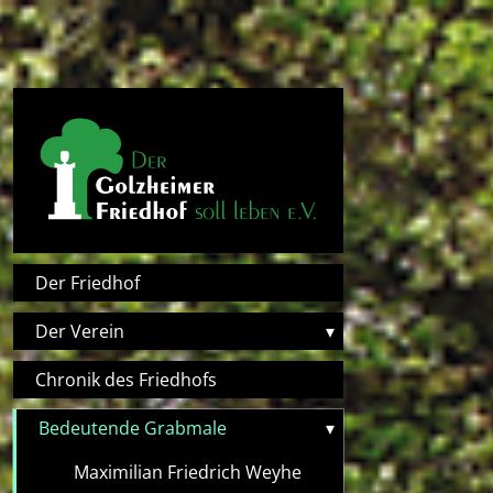
Direkt zum Inhalt
Hauptnavigation
Der Friedhof
Der Verein
▾
Chronik des Friedhofs
Bedeutende Grabmale
▾
Maximilian Friedrich Weyhe