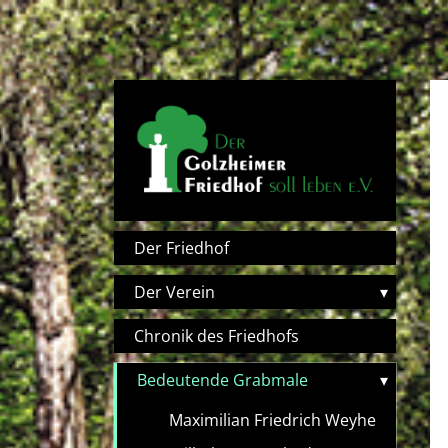
Direkt zum Inhalt
Hauptnavigation
Der Friedhof
Der Verein
▾
Chronik des Friedhofs
Bedeutende Grabmale
▾
Maximilian Friedrich Weyhe