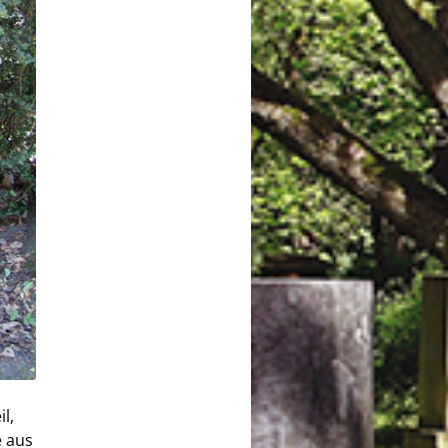
l,
e aus