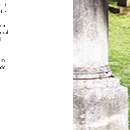
wird
die
,
dir
kmal
d
ßem
dde