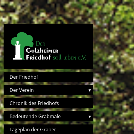
Direkt zum Inhalt
Hauptnavigation
Der Friedhof
Der Verein
▾
Chronik des Friedhofs
Bedeutende Grabmale
▾
Lageplan der Gräber