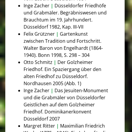
Inge Zacher
|
Düsseldorfer Friedhöfe
und Grabmäler. Begräbniswesen und
Brauchtum im 19. Jahrhundert.
Düsseldorf 1982, Kap. III-VII
Felix Grützner
|
Gartenkunst
zwischen Tradition und Fortschritt.
Walter Baron von Engelhardt (1864-
1940). Bonn 1998, S. 298 – 304
Otto Schmitz
|
Der Golzheimer
Friedhof. Ein Spaziergang über den
alten Friedhof zu Düsseldorf.
Nordhausen 2005 (Abb. 1)
Inge Zacher
|
Das Jesuiten-Monument
und die Grabmäler von Düsseldorfer
Geistlichen auf dem Golzheimer
Friedhof. Dominikanerkonvent
Düsseldorf 2007
Margret Ritter
|
Maximilian Friedrich