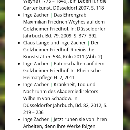
Weyhe (1775 – 1846). Ein Leben für die
Gartenkunst. Düsseldorf 2007, S. 118
Inge Zacher
|
Das Ehrengrab
Maximilian Friedrich Weyhes auf dem
Golzheimer Friedhof. In: Düsseldorfer
Jahrbuch. Bd. 79, 2009, S. 377–392
Claus Lange und Inge Zacher
|
Der
Golzheimer Friedhof. Rheinische
Kunststätten 534, Köln 2011 (Abb. 2)
Inge Zacher
|
Patenschaften auf dem
Golzheimer Friedhof. In: Rheinische
Heimatpflege H. 2, 2011
Inge Zacher
|
Krankheit, Tod und
Nachruhm des Akademiedirektors
Wilhelm von Schadow. In:
Düsseldorfer Jahrbuch, Bd. 82, 2012, S.
219 – 236
Inge Zacher
|
Jetzt ruhen sie von ihren
Arbeiten, denn ihre Werke folgen