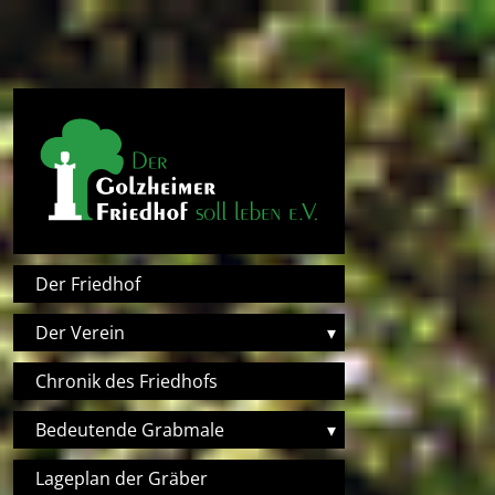
Direkt zum Inhalt
Hauptnavigation
Der Friedhof
Der Verein
▾
Chronik des Friedhofs
Bedeutende Grabmale
▾
Lageplan der Gräber