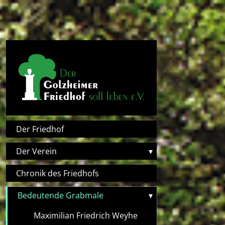
Direkt zum Inhalt
Hauptnavigation
Der Friedhof
Der Verein
▾
Chronik des Friedhofs
Bedeutende Grabmale
▾
Maximilian Friedrich Weyhe