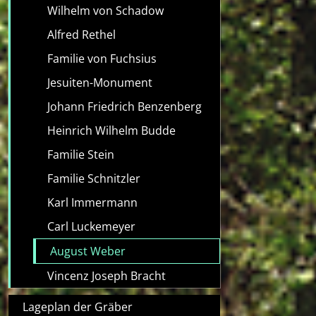
Wilhelm von Schadow
Alfred Rethel
Familie von Fuchsius
Jesuiten-Monument
Johann Friedrich Benzenberg
Heinrich Wilhelm Budde
Familie Stein
Familie Schnitzler
Karl Immermann
Carl Luckemeyer
August Weber
Vincenz Joseph Bracht
Lageplan der Gräber