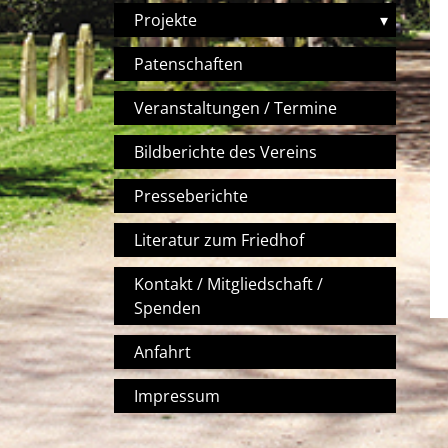
Projekte
▾
Patenschaften
Veranstaltungen / Termine
Bildberichte des Vereins
Presseberichte
Literatur zum Friedhof
Kontakt / Mitgliedschaft /
Spenden
Anfahrt
Impressum