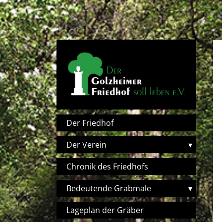
Direkt zum Inhalt
Hauptnavigation
Der Friedhof
Der Verein
▾
Chronik des Friedhofs
Bedeutende Grabmale
▾
Lageplan der Gräber