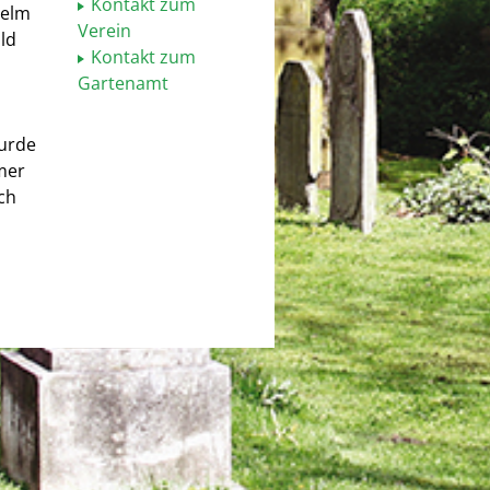
Kontakt zum
helm
Verein
ld
Kontakt zum
Gartenamt
wurde
imer
rch