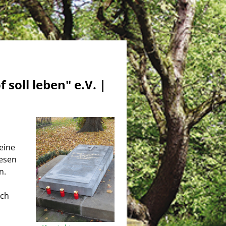
soll leben" e.V. |
eine
iesen
n.
Ich