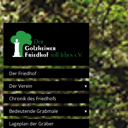
Direkt zum Inhalt
Hauptnavigation
Der Friedhof
Der Verein
▾
Chronik des Friedhofs
Bedeutende Grabmale
▾
Lageplan der Gräber