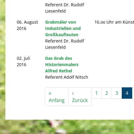
Referent Dr. Rudolf
Liesenfeld
06. August
Grabmäler von
16.oo Uhr am Küns
2016
Industriellen und
Großkaufleuten
Referent Dr. Rudolf
Liesenfeld
02. Juli
Das Grab des
2016
Historienmalers
Alfred Rethel
Referent Adolf Nitsch
Seitennummerierung
«
‹
1
2
3
4
Erste Seite
Vorherige Seite
Anfang
Zurück