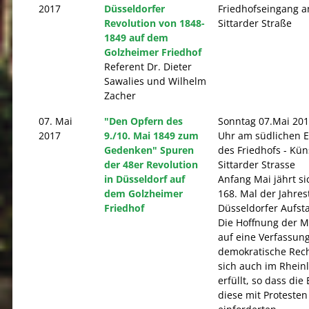
2017
Düsseldorfer
Friedhofseingang a
Revolution von 1848-
Sittarder Straße
1849 auf dem
Golzheimer Friedhof
Referent Dr. Dieter
Sawalies und Wilhelm
Zacher
07. Mai
"Den Opfern des
Sonntag 07.Mai 201
2017
9./10. Mai 1849 zum
Uhr am südlichen 
Gedenken" Spuren
des Friedhofs - Kün
der 48er Revolution
Sittarder Strasse
in Düsseldorf auf
Anfang Mai jährt s
dem Golzheimer
168. Mal der Jahres
Friedhof
Düsseldorfer Aufst
Die Hoffnung der 
auf eine Verfassun
demokratische Rech
sich auch im Rhein
erfüllt, so dass die
diese mit Protesten