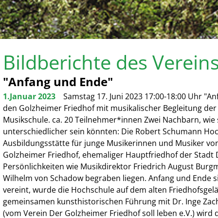
Bildberichte des Verein
"Anfang und Ende"
1.Januar 2023
Samstag 17. Juni 2023 17:00-18:00 Uhr "An
den Golzheimer Friedhof mit musikalischer Begleitung de
Musikschule. ca. 20 Teilnehmer*innen Zwei Nachbarn, wie si
unterschiedlicher sein könnten: Die Robert Schumann Hoc
Ausbildungsstätte für junge Musikerinnen und Musiker vo
Golzheimer Friedhof, ehemaliger Hauptfriedhof der Stadt 
Persönlichkeiten wie Musikdirektor Friedrich August Burg
Wilhelm von Schadow begraben liegen. Anfang und Ende s
vereint, wurde die Hochschule auf dem alten Friedhofsgelän
gemeinsamen kunsthistorischen Führung mit Dr. Inge Zac
(vom Verein Der Golzheimer Friedhof soll leben e.V.) wird 