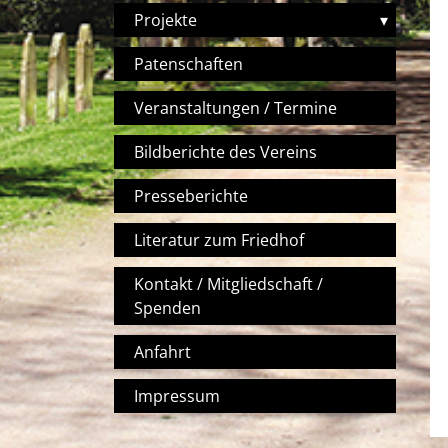
Projekte
▾
Patenschaften
Veranstaltungen / Termine
Bildberichte des Vereins
Presseberichte
Literatur zum Friedhof
Kontakt / Mitgliedschaft /
Spenden
Anfahrt
Impressum