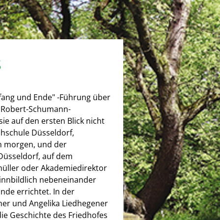
s
fang und Ende" -Führung über
r Robert-Schumann-
e auf den ersten Blick nicht
hschule Düsseldorf,
n morgen, und der
Düsseldorf, auf dem
müller oder Akademiedirektor
innbildlich nebeneinander
de errichtet. In der
her und Angelika Liedhegener
die Geschichte des Friedhofes