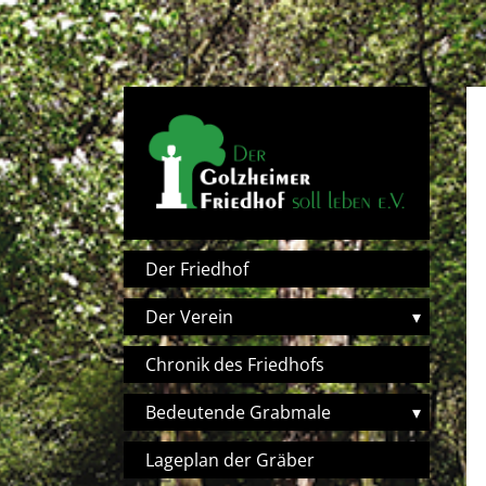
Direkt zum Inhalt
Hauptnavigation
Der Friedhof
Der Verein
▾
Chronik des Friedhofs
Bedeutende Grabmale
▾
Lageplan der Gräber